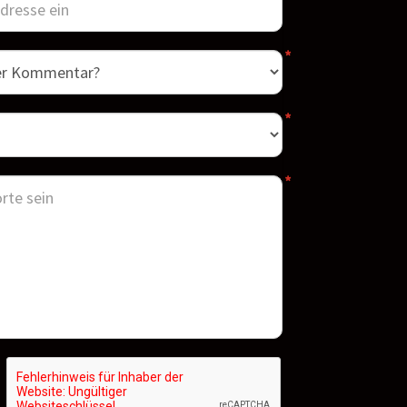
*
*
*