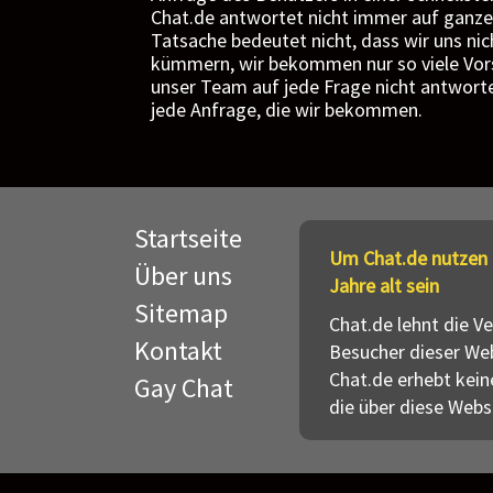
Chat.de antwortet nicht immer auf ganze
Tatsache bedeutet nicht, dass wir uns ni
kümmern, wir bekommen nur so viele Vor
unser Team auf jede Frage nicht antwort
jede Anfrage, die wir bekommen.
Startseite
Um Chat.de nutzen 
Über uns
Jahre alt sein
Sitemap
Chat.de lehnt die V
Kontakt
Besucher dieser Web
Chat.de erhebt kein
Gay Chat
die über diese Webs